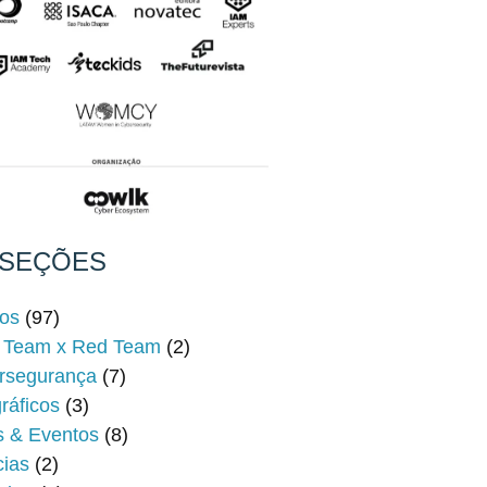
SEÇÕES
gos
(97)
 Team x Red Team
(2)
rsegurança
(7)
gráficos
(3)
s & Eventos
(8)
cias
(2)