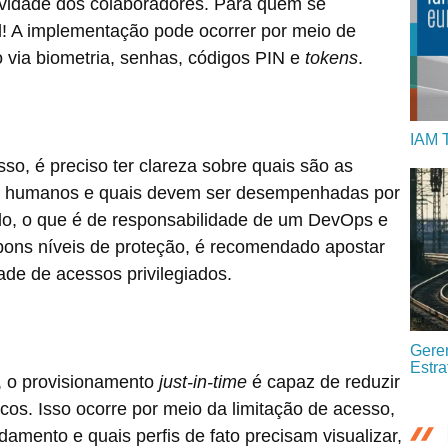
ividade dos colaboradores. Para quem se
el! A implementação pode ocorrer por meio de
via biometria, senhas, códigos PIN e
tokens
.
IAM 
so, é preciso ter clareza sobre quais são as
 humanos e quais devem ser desempenhadas por
lo, o que é de responsabilidade de um DevOps e
bons níveis de proteção, é recomendado apostar
ade de acessos privilegiados.
Geren
Estra
o, o provisionamento
just-in-time
é capaz de reduzir
cos. Isso ocorre por meio da limitação de acesso,
mento e quais perfis de fato precisam visualizar,