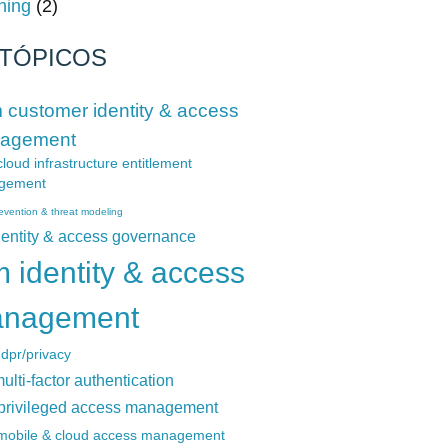
hing
(2)
TÓPICOS
 customer identity & access
agement
loud infrastructure entitlement
gement
evention & threat modeling
dentity & access governance
m identity & access
nagement
gdpr/privacy
ulti-factor authentication
privileged access management
mobile & cloud access management