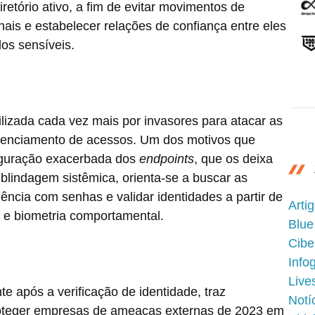
etório ativo, a fim de evitar movimentos de
nais e estabelecer relações de confiança entre eles
dos sensíveis.
utilizada cada vez mais por invasores para atacar as
renciamento de acessos. Um dos motivos que
figuração exacerbada dos
endpoints
, que os deixa
blindagem sistêmica, orienta-se a buscar as
ncia com senhas e validar identidades a partir de
Arti
o e biometria comportamental.
Blue
Cibe
Info
Live
e após a verificação de identidade, traz
Notí
proteger empresas de ameaças externas de 2023 em