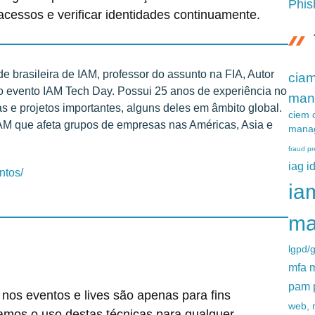
Phis
 acessos e verificar identidades continuamente.
e brasileira de IAM, professor do assunto na FIA, Autor
ciam
lo evento IAM Tech Day. Possui 25 anos de experiência no
man
 e projetos importantes, alguns deles em âmbito global.
ciem c
IAM que afeta grupos de empresas nas Américas, Asia e
mana
fraud pr
iag i
ntos/
ia
ma
lgpd/
mfa m
pam 
nos eventos e lives são apenas para fins
web, 
amos o uso destas técnicas para qualquer