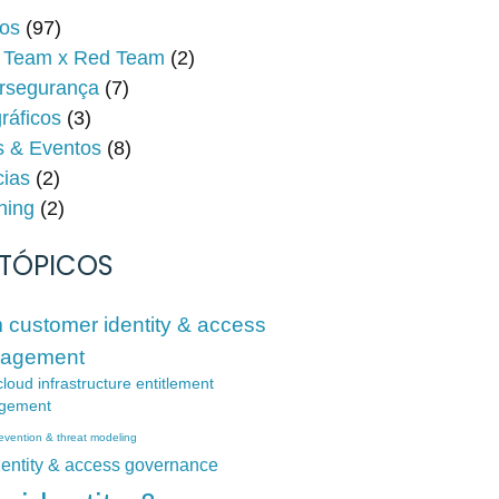
gos
(97)
 Team x Red Team
(2)
rsegurança
(7)
gráficos
(3)
s & Eventos
(8)
cias
(2)
hing
(2)
TÓPICOS
 customer identity & access
agement
loud infrastructure entitlement
gement
evention & threat modeling
dentity & access governance