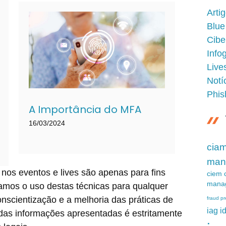
Arti
Blue
Cibe
Info
Live
Notí
Phis
A Importância do MFA
16/03/2024
ciam
man
nos eventos e lives são apenas para fins
ciem c
mana
amos o uso destas técnicas para qualquer
conscientização e a melhoria das práticas de
fraud pr
iag i
das informações apresentadas é estritamente