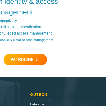
m identity & access
nagement
gdpr/privacy
ulti-factor authentication
privileged access management
mobile & cloud access management
PATROCINE
OUTROS
Patrocine