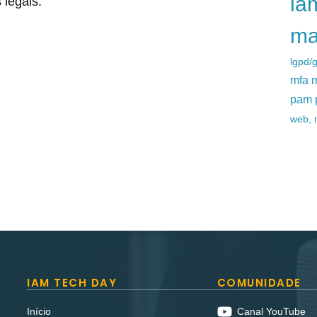
ia
 legais.
ma
lgpd/
mfa m
pam 
web, 
IAM TECH DAY
COMUNIDADE
Início
Canal YouTube