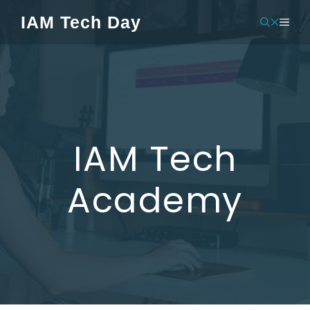
Pular
IAM Tech Day
MEN
para
o
conteúdo
IAM Tech
Academy