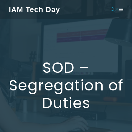
Pular
IAM Tech Day
MEN
para
o
conteúdo
SOD –
Segregation of
Duties