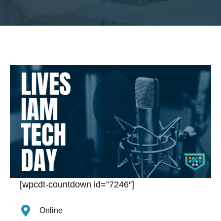
[wpcdt-countdown id=”7246″]
Online